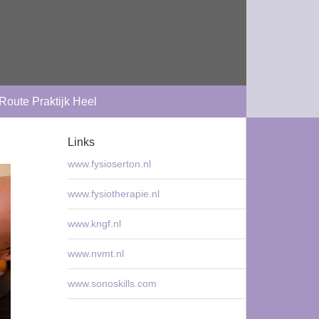
Route Praktijk Heel
Links
www.fysioserton.nl
www.fysiotherapie.nl
www.kngf.nl
www.nvmt.nl
www.sonoskills.com