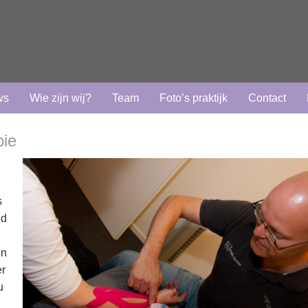
ws
Wie zijn wij?
Team
Foto’s praktijk
Contact
pie
s
ld
,
en
er
u