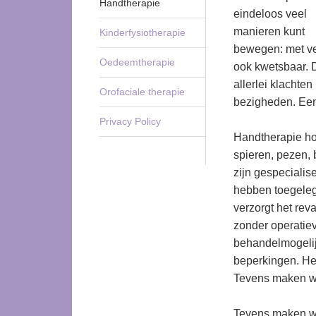
Handtherapie
eindeloos veel
manieren kunt
Kinderfysiotherapie
bewegen: met vee
Oedeemtherapie
ook kwetsbaar. D
allerlei klachte
Orofaciale therapie
bezigheden. Een
Privacy Policy
Handtherapie ho
spieren, pezen,
zijn gespecialis
hebben toegeleg
verzorgt het rev
zonder operatiev
behandelmogelij
beperkingen. Het
Tevens maken w
Tevens maken wi