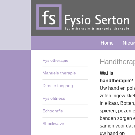
Home
Nieu
Handthera
Fysiotherapie
Manuele therapie
Wat is
handtherapie?
Directe toegang
Uw hand en pol
zitten ingewikke
Fysiofitness
in elkaar. Botten
spieren, pezen 
Echografie
banden zorgen 
Shockwave
samen voor dat 
uw hand op