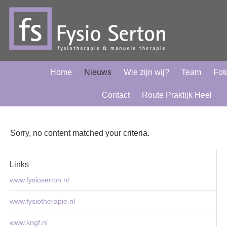
Home
Nieuws
Wie zijn wij?
Team
Foto
Contact
Route Praktijk Heel
Sorry, no content matched your criteria.
Links
www.fysioserton.nl
www.fysiotherapie.nl
www.kngf.nl